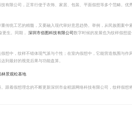
科技有限公司，正常行使于衣饰、家居、包装、平面假想等多个范畴。优
尊重传统工艺的精髓，又要融入现代审好意思趋势。举例，从民族图案中
奋更生。同期，
深圳市佰图科技有限公司
数字时候的发展也为纹样假想提
装假想中，纹样不错体现气派与个性；在室内假想中，它能营造氛围与作
以达到最好的视觉后果与功能盘算。
柏林景观松基地
科。跟着假想理念的不断更新深圳市金稻源网络科技有限公司，纹样假想