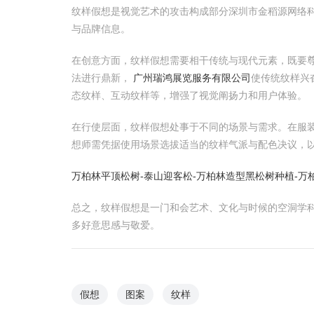
纹样假想是视觉艺术的攻击构成部分深圳市金稻源网络
与品牌信息。
在创意方面，纹样假想需要相干传统与现代元素，既要
法进行鼎新，
广州瑞鸿展览服务有限公司
使传统纹样兴
态纹样、互动纹样等，增强了视觉阐扬力和用户体验。
在行使层面，纹样假想处事于不同的场景与需求。在服
想师需凭据使用场景选拔适当的纹样气派与配色决议，
万柏林平顶松树-泰山迎客松-万柏林造型黑松树种植-万
总之，纹样假想是一门和会艺术、文化与时候的空洞学
多好意思感与敬爱。
假想
图案
纹样