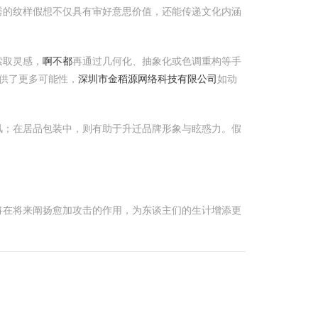
秀的纹样假想不仅具有审好意思价值，还能传递文化内涵
索取灵感，
啊不都
再通过几何化、抽象化或色调重构等手
供了更多可能性，
深圳市金稻源网络科技有限公司
如动
风；在居品包装中，则有助于升迁品牌形象与眩惑力。假
将在将来阐扬愈加攻击的作用，为东谈主们的生计增添更